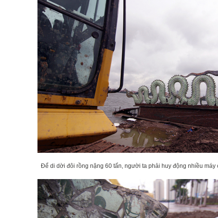
Để di dời đôi rồng nặng 60 tấn, người ta phải huy động nhiều máy 