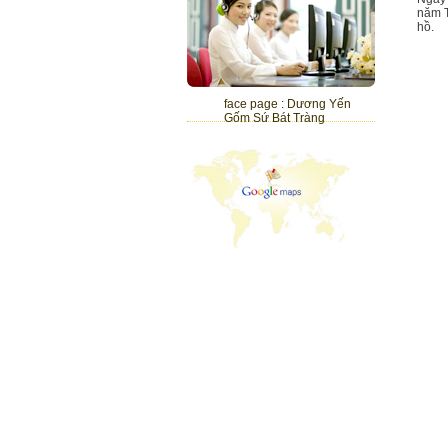
năm T
hồ.
face page : Dương Yến
Gốm Sứ Bát Tràng