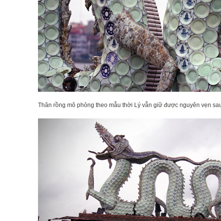
Thân rồng mô phỏng theo mẫu thời Lý vẫn giữ được nguyên vẹn sau