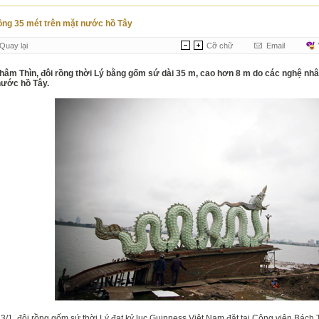
ồng 35 mét trên mặt nước hồ Tây
Quay lại
Cỡ chữ
Email
hâm Thìn, đôi rồng thời Lý bằng gốm sứ dài 35 m, cao hơn 8 m do các nghệ nhâ
nước hồ Tây.
3/1, đôi rồng gốm sứ thời Lý đạt kỷ lục Guinness Việt Nam đặt tại Công viên Bách 