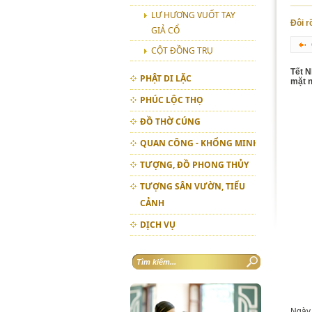
LƯ HƯƠNG VUỐT TAY
Đôi r
GIẢ CỔ
CỘT ĐỒNG TRỤ
Tết N
PHẬT DI LẶC
mặt 
PHÚC LỘC THỌ
ĐỒ THỜ CÚNG
QUAN CÔNG - KHỔNG MINH
TƯỢNG, ĐỒ PHONG THỦY
TƯỢNG SÂN VƯỜN, TIỂU
CẢNH
DỊCH VỤ
Ngày 