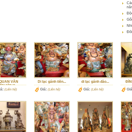
Các
nă
Độ
Gốm
Nh
Đôi
QUAN VÂN
Di lạc gánh tiền...
di lạc gánh đào...
ĐỈN
TRƯỜNG...
iá:
Giá:
Giá:
Giá
(Liên hệ)
(Liên hệ)
(Liên hệ)