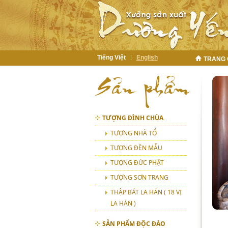
Tiếng Việt
English
TRANG
TƯỢNG ĐÌNH CHÙA
TƯỢNG NHÀ TỔ
TƯỢNG ĐỀN MẪU
TƯỢNG ĐỨC PHẬT
TƯỢNG SƠN TRANG
THẬP BÁT LA HÁN ( 18 VỊ
LA HÁN )
SẢN PHẨM ĐỘC ĐÁO