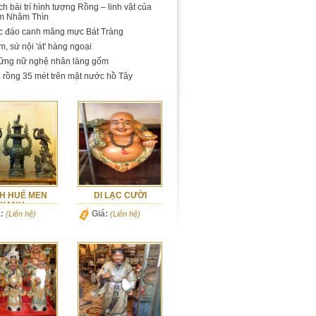
h bài trí hình tượng Rồng – linh vật của
m Nhâm Thìn
c đáo canh măng mực Bát Tràng
, sứ nội 'át' hàng ngoại
ững nữ nghệ nhân làng gốm
 rồng 35 mét trên mặt nước hồ Tây
H HUẾ MEN
DI LẠC CƯỜI
XANH...
:
Giá:
(Liên hệ)
(Liên hệ)