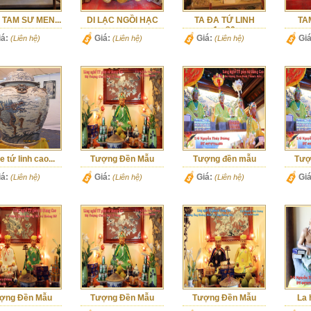
 TAM SƯ MEN...
DI LẠC NGỒI HẠC
TA ĐA TỨ LINH
TA
1m30
iá:
Giá:
Giá:
Giá
(Liên hệ)
(Liên hệ)
(Liên hệ)
e tứ linh cao...
Tượng Đền Mẫu
Tượng đền mẫu
Tượ
iá:
Giá:
Giá:
Giá
(Liên hệ)
(Liên hệ)
(Liên hệ)
ợng Đền Mẫu
Tượng Đền Mẫu
Tượng Đền Mẫu
La 