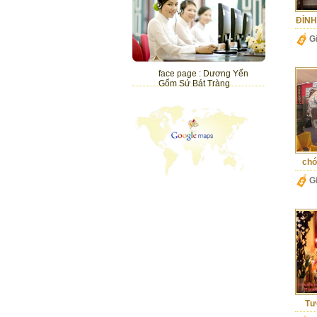
ĐỈNH
G
face page : Dương Yến
Gốm Sứ Bát Tràng
chó
G
Tư