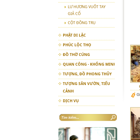
LƯ HƯƠNG VUỐT TAY
GIẢ CỔ
CỘT ĐỒNG TRỤ
PHẬT DI LẶC
PHÚC LỘC THỌ
ĐỒ THỜ CÚNG
QUAN CÔNG - KHỔNG MINH
TƯỢNG, ĐỒ PHONG THỦY
TƯỢNG SÂN VƯỜN, TIỂU
CẢNH
G
DỊCH VỤ