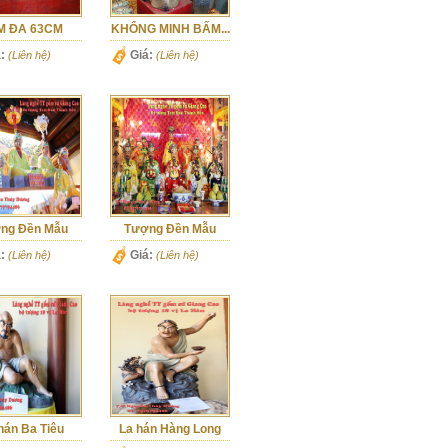
M ĐA 63CM
KHỔNG MINH BẤM...
:
Giá:
(Liên hệ)
(Liên hệ)
ng Đền Mẫu
Tượng Đền Mẫu
:
Giá:
(Liên hệ)
(Liên hệ)
hán Ba Tiêu
La hán Hàng Long