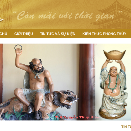
 CHỦ
GIỚI THIỆU
TIN TỨC VÀ SỰ KIỆN
KIẾN THỨC PHONG THỦY
TIN 