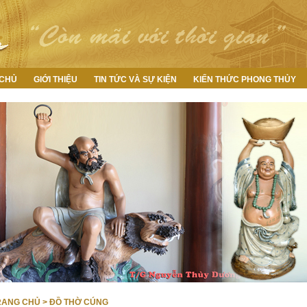
 CHỦ
GIỚI THIỆU
TIN TỨC VÀ SỰ KIỆN
KIẾN THỨC PHONG THỦY
RANG CHỦ
>
ĐỒ THỜ CÚNG