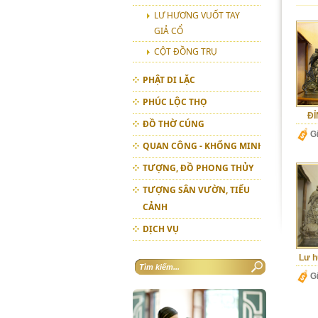
LƯ HƯƠNG VUỐT TAY
GIẢ CỔ
CỘT ĐỒNG TRỤ
PHẬT DI LẶC
PHÚC LỘC THỌ
ĐỈ
ĐỒ THỜ CÚNG
G
QUAN CÔNG - KHỔNG MINH
TƯỢNG, ĐỒ PHONG THỦY
TƯỢNG SÂN VƯỜN, TIỂU
CẢNH
DỊCH VỤ
Lư h
G