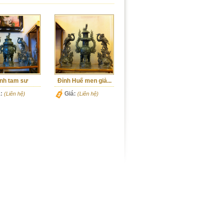
nh tam sư
Đỉnh Huế men giả...
:
Giá:
(Liên hệ)
(Liên hệ)