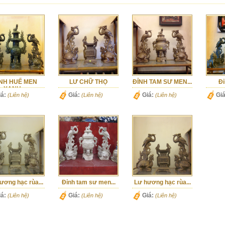
NH HUẾ MEN
LƯ CHỮ THỌ
ĐỈNH TAM SƯ MEN...
Đỉ
XANH...
iá:
Giá:
Giá:
Giá
(Liên hệ)
(Liên hệ)
(Liên hệ)
ương hạc rùa...
Đỉnh tam sư men...
Lư hương hạc rùa...
iá:
Giá:
Giá:
(Liên hệ)
(Liên hệ)
(Liên hệ)