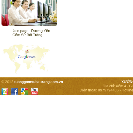
face page : Dương Yến
Gốm Sứ Bát Tràng
© 2012
tuonggomsubattrang.com.vn
XƯỞNG
Địa chỉ:
Xóm 4 - Gi
Điện thoại:
0979794486
-
Hotline