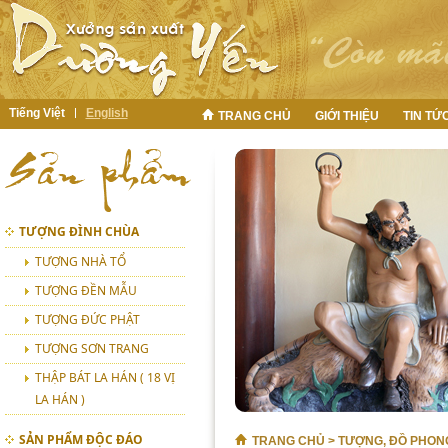
Tiếng Việt
English
TRANG CHỦ
GIỚI THIỆU
TIN TỨ
TƯỢNG ĐÌNH CHÙA
TƯỢNG NHÀ TỔ
TƯỢNG ĐỀN MẪU
TƯỢNG ĐỨC PHẬT
TƯỢNG SƠN TRANG
THẬP BÁT LA HÁN ( 18 VỊ
LA HÁN )
SẢN PHẨM ĐỘC ĐÁO
TRANG CHỦ
>
TƯỢNG, ĐỒ PHON