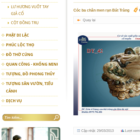
LƯ HƯƠNG VUỐT TAY
Cóc ba chân men rạn Bát Tràng
GIẢ CỔ
Quay lại
CỘT ĐỒNG TRỤ
PHẬT DI LẶC
PHÚC LỘC THỌ
ĐỒ THỜ CÚNG
QUAN CÔNG - KHỔNG MINH
TƯỢNG, ĐỒ PHONG THỦY
TƯỢNG SÂN VƯỜN, TIỂU
CẢNH
DỊCH VỤ
Cập nhật: 29/03/2013
Lượt xem