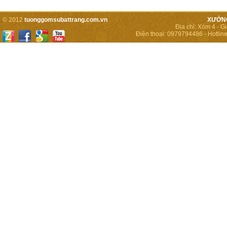
© 2012
tuonggomsubattrang.com.vn
XƯỞNG
Địa chỉ:
Xóm 4 - Gi
Điện thoại:
0979794486
-
Hotline