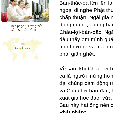
Bán-thác-ca lớn lên là
ngoại đi nghe Phật th
chấp thuận, Ngài gia 
dõng mãnh, chẳng bao
face page : Dương Yến
Gốm Sứ Bát Tràng
Châu-lợi-bàn-đặc, Ngài
đầu thấy em mình quá
tình thương và trách 
phải giận ghét.
Về sau, khi Châu-lợi-
ca là người mừng hơn
đại chúng cảm động t
và Châu-lợi-bàn-đặc,
xuất gia học đạo, vừa
Sau này hai ông nên đ
Phật pháp".