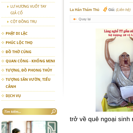
LƯ HƯƠNG VUỐT TAY
La Hán Thám Thủ
Giá:
(Liên hệ)
GIẢ CỔ
Quay lại
CỘT ĐỒNG TRỤ
PHẬT DI LẶC
PHÚC LỘC THỌ
ĐỒ THỜ CÚNG
QUAN CÔNG - KHỔNG MINH
TƯỢNG, ĐỒ PHONG THỦY
TƯỢNG SÂN VƯỜN, TIỂU
CẢNH
DỊCH VỤ
trở về quê ngoại sinh