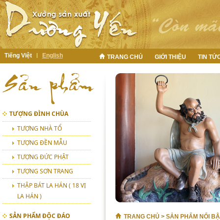
Tiếng Việt
English
TRANG CHỦ
GIỚI THIỆU
TIN TỨ
TƯỢNG ĐÌNH CHÙA
TƯỢNG NHÀ TỔ
TƯỢNG ĐỀN MẪU
TƯỢNG ĐỨC PHẬT
TƯỢNG SƠN TRANG
THẬP BÁT LA HÁN ( 18 VỊ
LA HÁN )
SẢN PHẨM ĐỘC ĐÁO
TRANG CHỦ
>
SẢN PHẨM NỔI BẬ