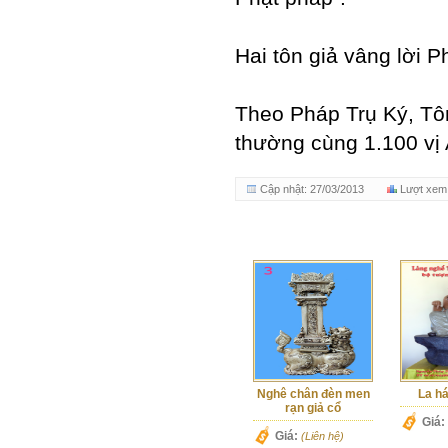
Hai tôn giả vâng lời 
Theo Pháp Trụ Ký, Tôn
thường cùng 1.100 vị 
Cập nhật: 27/03/2013
Lượt xem
Tượng thích ca mâu
Nghê chân đèn men
La hán 
ni
rạn giả cổ
Giá:
(Li
Giá:
Giá:
(Liên hệ)
(Liên hệ)