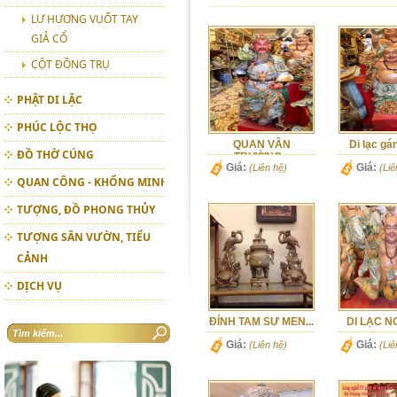
LƯ HƯƠNG VUỐT TAY
GIẢ CỔ
CỘT ĐỒNG TRỤ
PHẬT DI LẶC
PHÚC LỘC THỌ
QUAN VÂN
Di lạc gán
ĐỒ THỜ CÚNG
TRƯỜNG...
Giá:
Giá:
(Liên hệ)
(Liê
QUAN CÔNG - KHỔNG MINH
TƯỢNG, ĐỒ PHONG THỦY
TƯỢNG SÂN VƯỜN, TIỂU
CẢNH
DỊCH VỤ
ĐỈNH TAM SƯ MEN...
DI LẠC N
Giá:
Giá:
(Liên hệ)
(Liê