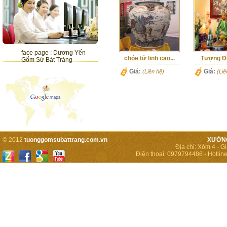
face page : Dương Yến
chóe tứ linh cao...
Tượng Đ
Gốm Sứ Bát Tràng
Giá:
Giá:
(Liên hệ)
(Liê
© 2012
tuonggomsubattrang.com.vn
XƯỞNG
Địa chỉ:
Xóm 4 - Gi
Điện thoại:
0979794486
-
Hotline