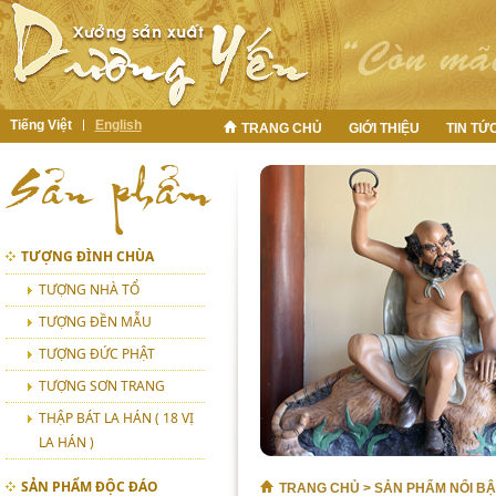
Tiếng Việt
English
TRANG CHỦ
GIỚI THIỆU
TIN TỨ
TƯỢNG ĐÌNH CHÙA
TƯỢNG NHÀ TỔ
TƯỢNG ĐỀN MẪU
TƯỢNG ĐỨC PHẬT
TƯỢNG SƠN TRANG
THẬP BÁT LA HÁN ( 18 VỊ
LA HÁN )
SẢN PHẨM ĐỘC ĐÁO
TRANG CHỦ
>
SẢN PHẨM NỔI BẬ